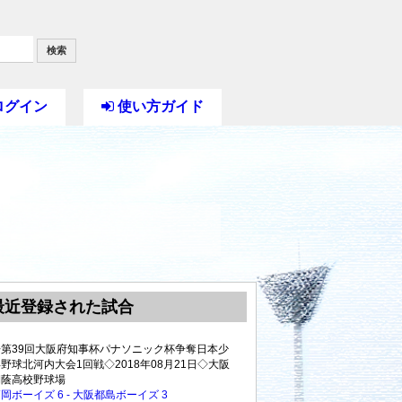
検索
ログイン
使い方ガイド
最近登録された試合
◇第39回大阪府知事杯パナソニック杯争奪日本少
野球北河内大会1回戦◇2018年08月21日◇大阪
桐蔭高校野球場
岡ボーイズ 6 - 大阪都島ボーイズ 3