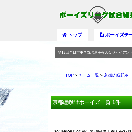
トップ
ボーイズチ
第12回全日本中学野球選手権大会ジャイアン
TOP
>
チーム一覧
>
京都嵯峨野ボ
京都嵯峨野ボーイズ一覧 1件
2018年08月03日◇第49回選手権大会2回