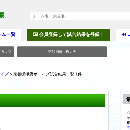
ーム一覧
会員登録して試合結果を登録！
ツカップ
第49回選手権大会
ーイズ
> 京都嵯峨野ボーイズ試合結果一覧 1件
年
高
戦