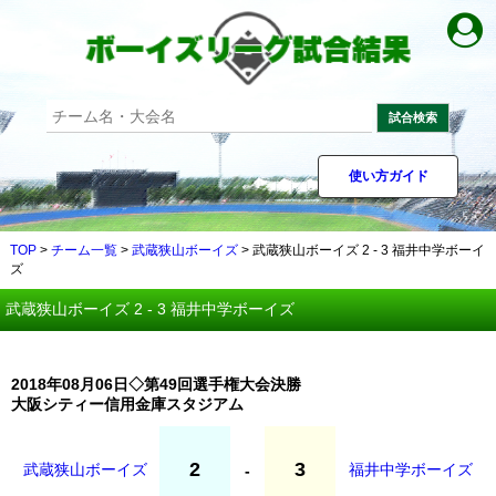
試合検索
使い方ガイド
TOP
>
チーム一覧
>
武蔵狭山ボーイズ
> 武蔵狭山ボーイズ 2 - 3 福井中学ボーイ
ズ
武蔵狭山ボーイズ 2 - 3 福井中学ボーイズ
2018年08月06日◇第49回選手権大会決勝
大阪シティー信用金庫スタジアム
2
3
武蔵狭山ボーイズ
福井中学ボーイズ
-