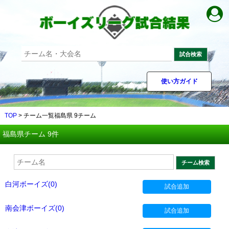
試合検索
使い方ガイド
TOP
> チーム一覧福島県 9チーム
福島県チーム 9件
チーム検索
白河ボーイズ(0)
試合追加
南会津ボーイズ(0)
試合追加