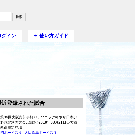
検索
ログイン
使い方ガイド
最近登録された試合
◇第39回大阪府知事杯パナソニック杯争奪日本少
野球北河内大会1回戦◇2018年08月21日◇大阪
桐蔭高校野球場
岡ボーイズ 6 - 大阪都島ボーイズ 3