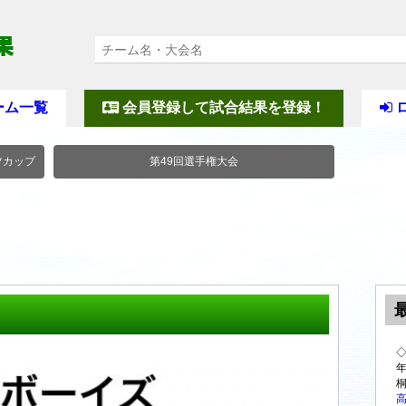
ーム一覧
会員登録して試合結果を登録！
ツカップ
第49回選手権大会
年
高