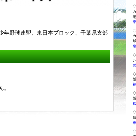
カ
東
少年野球連盟、東日本ブロック、千葉県支部
カ
泉
◇
武
◇
福
ん。
◇
松
◇
東
◇